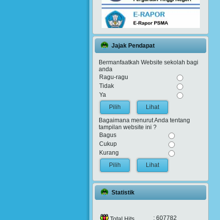
Jajak Pendapat
Bermanfaatkah Website sekolah bagi
anda
Ragu-ragu
Tidak
Ya
Lihat
Bagaimana menurut Anda tentang
tampilan website ini ?
Bagus
Cukup
Kurang
Lihat
Statistik
: 607782
Total Hits