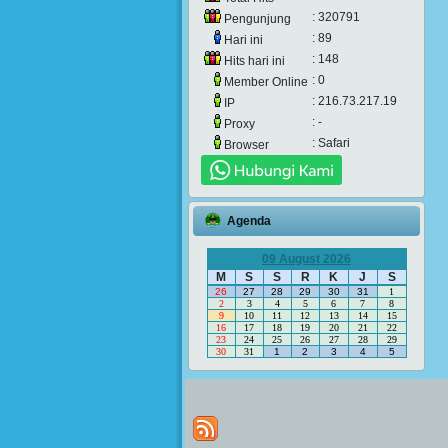
: 320791
Pengunjung
: 89
Hari ini
: 148
Hits hari ini
: 0
Member Online
: 216.73.217.19
IP
: -
Proxy
: Safari
Browser
Agenda
09 August 2026
M
S
S
R
K
J
S
26
27
28
29
30
31
1
2
3
4
5
6
7
8
9
10
11
12
13
14
15
16
17
18
19
20
21
22
23
24
25
26
27
28
29
30
31
1
2
3
4
5