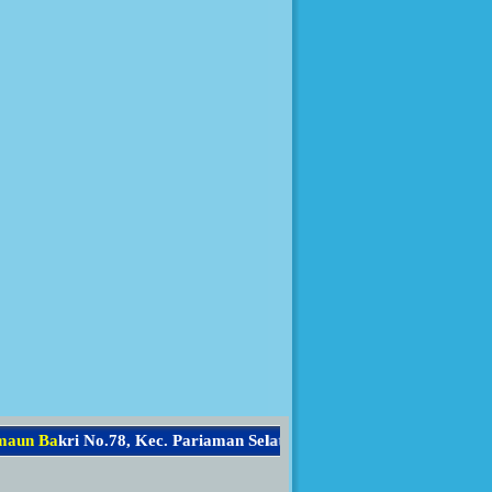
u
n
B
a
k
r
i
N
o
.
7
8
,
K
e
c
.
P
a
r
i
a
m
a
n
S
e
l
a
t
a
n
,
K
o
t
a
P
a
r
i
a
m
a
n
,
P
r
o
v
i
n
s
i
S
u