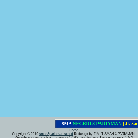
S
M
A
N
E
G
E
R
I
3
P
A
R
I
A
M
A
N
|
J
l
.
S
a
m
a
Home
Copyright © 2019
sman3pariaman.sch.id
Redesign by TIM IT SMAN 3 PARIAMAN.
Website engine's code is copyright © 2019 Tim Balitbang Depdiknas versi 3.5.3