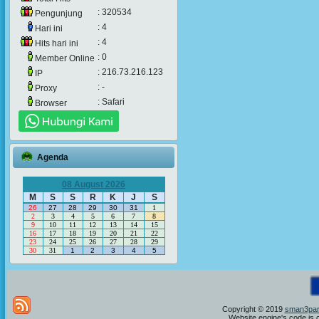
: 320534
Pengunjung
: 4
Hari ini
: 4
Hits hari ini
: 0
Member Online
: 216.73.216.123
IP
: -
Proxy
: Safari
Browser
Agenda
08 August 2026
M
S
S
R
K
J
S
26
27
28
29
30
31
1
2
3
4
5
6
7
8
9
10
11
12
13
14
15
16
17
18
19
20
21
22
23
24
25
26
27
28
29
30
31
1
2
3
4
5
S
Copyright © 2019
sman3par
Website engine's code is 