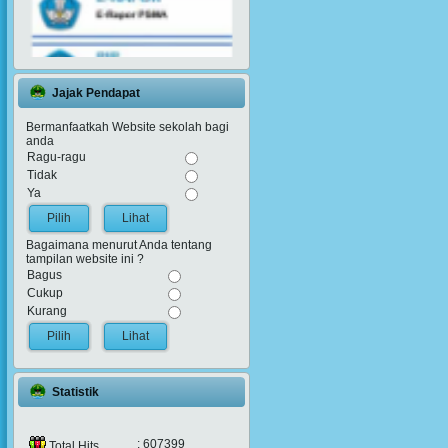
Jajak Pendapat
Bermanfaatkah Website sekolah bagi
anda
Ragu-ragu
Tidak
Ya
Lihat
Bagaimana menurut Anda tentang
tampilan website ini ?
Bagus
Cukup
Kurang
Lihat
Statistik
: 607399
Total Hits