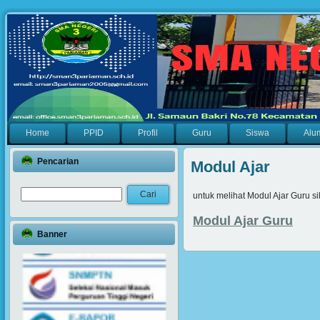
Home
PPID
Profil
Guru
Siswa
Alu
Pencarian
Modul Ajar
untuk melihat Modul Ajar Guru sil
Modul Ajar Guru
Banner