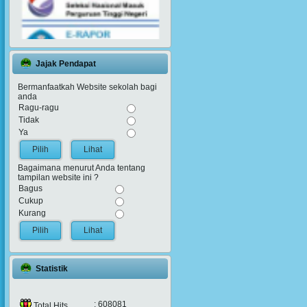
Jajak Pendapat
Bermanfaatkah Website sekolah bagi
anda
Ragu-ragu
Tidak
Ya
Lihat
Bagaimana menurut Anda tentang
tampilan website ini ?
Bagus
Cukup
Kurang
Lihat
Statistik
: 608081
Total Hits