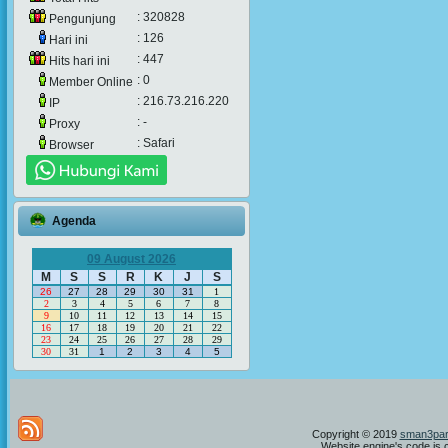
: 320828
Pengunjung
: 126
Hari ini
: 447
Hits hari ini
: 0
Member Online
: 216.73.216.220
IP
: -
Proxy
: Safari
Browser
Agenda
09 August 2026
M
S
S
R
K
J
S
26
27
28
29
30
31
1
2
3
4
5
6
7
8
9
10
11
12
13
14
15
16
17
18
19
20
21
22
23
24
25
26
27
28
29
30
31
1
2
3
4
5
Copyright © 2019
sman3par
Website engine's code is 