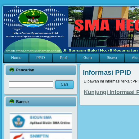
Home
PPID
Profil
Guru
Siswa
Alu
Pencarian
Informasi PPID
Dibawah ini informasi terkait 
Kunjungi Informasi
Banner