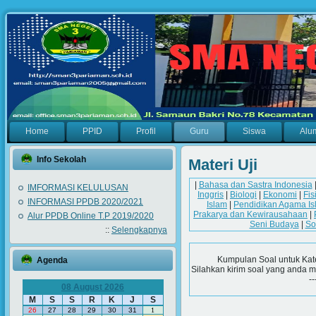
Home
PPID
Profil
Guru
Siswa
Alu
Info Sekolah
Materi Uji
|
Bahasa dan Sastra Indonesia
IMFORMASI KELULUSAN
Inggris
|
Biologi
|
Ekonomi
|
Fis
INFORMASI PPDB 2020/2021
Islam
|
Pendidikan Agama Is
Prakarya dan Kewirausahaan
|
Alur PPDB Online T.P 2019/2020
Seni Budaya
|
So
::
Selengkapnya
Kumpulan Soal untuk Kat
Agenda
Silahkan kirim soal yang anda m
--
08 August 2026
M
S
S
R
K
J
S
26
27
28
29
30
31
1