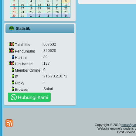
2
3
4
5
6
7
8
9
10
11
12
13
14
15
16
17
18
19
20
21
22
23
24
25
26
27
28
29
30
31
1
2
3
4
5
Statistik
: 607532
Total Hits
: 320620
Pengunjung
: 89
Hari ini
: 137
Hits hari ini
: 0
Member Online
: 216.73.216.72
IP
: -
Proxy
: Safari
Browser
Copyright © 2019
sman3par
Website engine's code is 
Best viewed i