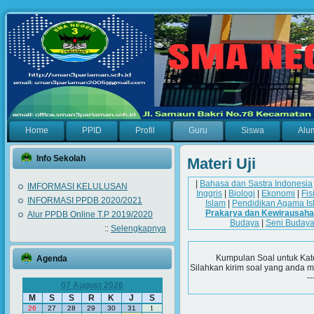
Home
PPID
Profil
Guru
Siswa
Alu
Info Sekolah
Materi Uji
|
Bahasa dan Sastra Indonesia
IMFORMASI KELULUSAN
Inggris
|
Biologi
|
Ekonomi
|
Fis
INFORMASI PPDB 2020/2021
Islam
|
Pendidikan Agama Is
Prakarya dan Kewirausah
Alur PPDB Online T.P 2019/2020
Budaya
|
Seni Buday
::
Selengkapnya
Kumpulan Soal untuk Kat
Agenda
Silahkan kirim soal yang anda m
--
07 August 2026
M
S
S
R
K
J
S
26
27
28
29
30
31
1