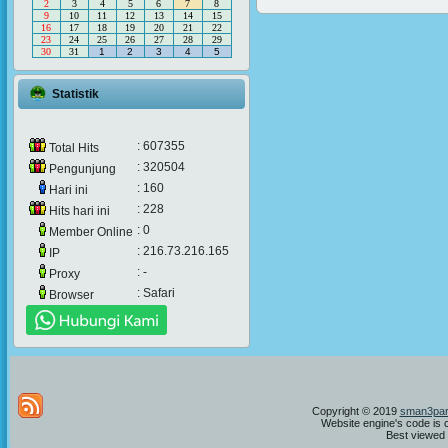
2
3
4
5
6
7
8
9
10
11
12
13
14
15
16
17
18
19
20
21
22
23
24
25
26
27
28
29
30
31
1
2
3
4
5
Statistik
: 607355
Total Hits
: 320504
Pengunjung
: 160
Hari ini
: 228
Hits hari ini
: 0
Member Online
: 216.73.216.165
IP
: -
Proxy
: Safari
Browser
Copyright © 2019
sman3par
Website engine's code is 
Best viewed i