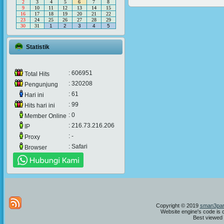
2
3
4
5
6
7
8
9
10
11
12
13
14
15
16
17
18
19
20
21
22
23
24
25
26
27
28
29
30
31
1
2
3
4
5
Statistik
: 606951
Total Hits
: 320208
Pengunjung
: 61
Hari ini
: 99
Hits hari ini
: 0
Member Online
: 216.73.216.206
IP
: -
Proxy
: Safari
Browser
Copyright © 2019
sman3par
Website engine's code is 
Best viewed i