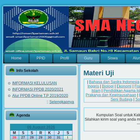
Home
PPID
Profil
Guru
Siswa
Alu
Info Sekolah
Materi Uji
|
Bahasa dan Sastra Indonesia
IMFORMASI KELULUSAN
Inggris
|
Biologi
|
Ekonomi
|
Fis
INFORMASI PPDB 2020/2021
Islam
|
Pendidikan Agama Is
Prakarya dan Kewirausahaan
|
Alur PPDB Online T.P 2019/2020
Seni Budaya
|
So
::
Selengkapnya
Kumpulan Soal untuk Kat
Agenda
Silahkan kirim soal yang anda m
--
06 August 2026
M
S
S
R
K
J
S
26
27
28
29
30
31
1