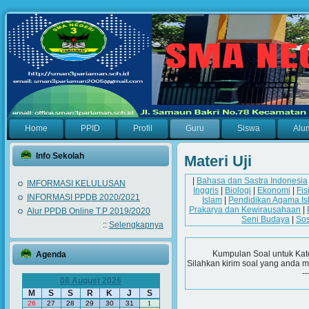
Home
PPID
Profil
Guru
Siswa
Alu
Info Sekolah
Materi Uji
|
Bahasa dan Sastra Indonesia
IMFORMASI KELULUSAN
Inggris
|
Biologi
|
Ekonomi
|
Fis
INFORMASI PPDB 2020/2021
Islam
|
Pendidikan Agama Is
Prakarya dan Kewirausahaan
|
Alur PPDB Online T.P 2019/2020
Seni Budaya
|
Sos
::
Selengkapnya
Kumpulan Soal untuk Kat
Agenda
Silahkan kirim soal yang anda m
--
08 August 2026
M
S
S
R
K
J
S
26
27
28
29
30
31
1