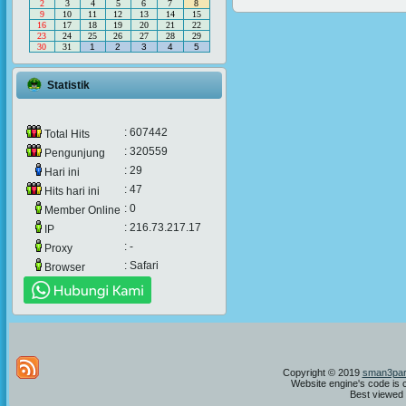
2
3
4
5
6
7
8
9
10
11
12
13
14
15
16
17
18
19
20
21
22
23
24
25
26
27
28
29
30
31
1
2
3
4
5
Statistik
: 607442
Total Hits
: 320559
Pengunjung
: 29
Hari ini
: 47
Hits hari ini
: 0
Member Online
: 216.73.217.17
IP
: -
Proxy
: Safari
Browser
Copyright © 2019
sman3par
Website engine's code is 
Best viewed i