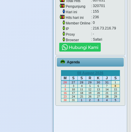
: 607631
Total Hits
: 320701
Pengunjung
: 155
Hari ini
: 236
Hits hari ini
: 0
Member Online
: 216.73.216.79
IP
: -
Proxy
: Safari
Browser
Agenda
08 August 2026
M
S
S
R
K
J
S
26
27
28
29
30
31
1
2
3
4
5
6
7
8
9
10
11
12
13
14
15
16
17
18
19
20
21
22
23
24
25
26
27
28
29
30
31
1
2
3
4
5