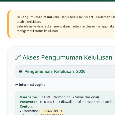
📢
Pengumuman resmi
kelulusan siswa-siswi SMAN 3 Pariaman Ta
telah diterbitkan.
Seluruh siswa diharapkan mengakses tautan kelulusan menggunaka
mengetahui status kelulusan.
🔗 Akses Pengumuman Kelulusan
🌐
Pengumuman_Kelulusan_2026
🔑 Informasi Login :
Username :
(Nomor Induk Siswa Nasional)
NISN
Password :
→ diawali huruf P besar kemudian la
P(NISN)
Contoh :
▪ Username :
0054678913