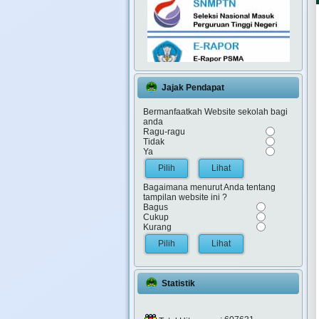
Jajak Pendapat
Bermanfaatkah Website sekolah bagi
anda
Ragu-ragu
Tidak
Ya
Lihat
Bagaimana menurut Anda tentang
tampilan website ini ?
Bagus
Cukup
Kurang
Lihat
Statistik