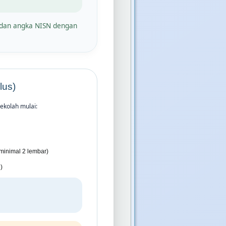
r dan angka NISN dengan
lus)
ekolah mulai:
minimal 2 lembar)
)