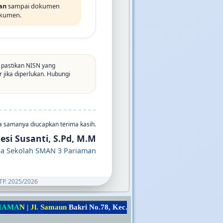
an
sampai dokumen
dokumen.
 pastikan NISN yang
jika diperlukan. Hubungi
a samanya diucapkan terima kasih.
esi Susanti, S.Pd, M.M
la Sekolah SMAN 3 Pariaman
P. 2025/2026
N
|
J
l
.
S
a
m
a
u
n
B
a
k
r
i
N
o
.
7
8
,
K
e
c
.
P
a
r
i
a
m
a
n
S
e
l
a
t
a
n
,
K
o
t
a
P
a
r
i
a
m
a
n