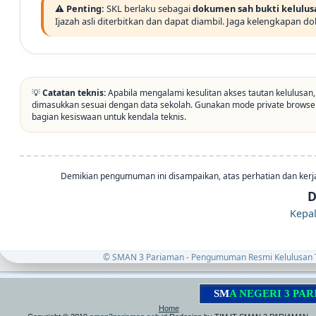
⚠️ Penting:
SKL berlaku sebagai
dokumen sah bukti kelulus
Ijazah asli diterbitkan dan dapat diambil. Jaga kelengkapan 
💡
Catatan teknis:
Apabila mengalami kesulitan akses tautan kelulusan,
dimasukkan sesuai dengan data sekolah. Gunakan mode private browser 
bagian kesiswaan untuk kendala teknis.
Demikian pengumuman ini disampaikan, atas perhatian dan kerj
D
Kepa
© SMAN 3 Pariaman - Pengumuman Resmi Kelulusan T
S
M
A
N
E
G
E
R
I
3
P
A
R
I
A
M
A
Home