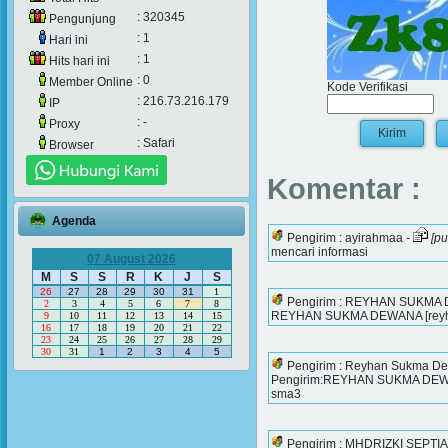
: 320345
Pengunjung
: 1
Hari ini
: 1
Hits hari ini
: 0
Member Online
Kode Verifikasi
: 216.73.216.179
IP
: -
Proxy
: Safari
Browser
Komentar :
Agenda
Pengirim : ayirahmaa -
[p
mencari informasi
07 August 2026
M
S
S
R
K
J
S
26
27
28
29
30
31
1
Pengirim : REYHAN SUKMA
2
3
4
5
6
7
8
REYHAN SUKMA DEWANA [reyhan
9
10
11
12
13
14
15
16
17
18
19
20
21
22
23
24
25
26
27
28
29
30
31
1
2
3
4
5
Pengirim : Reyhan Sukma D
Pengirim:REYHAN SUKMA DEWANA
sma3
Pengirim : MHDRIZKI SEPTI