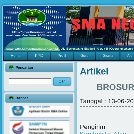
Home
PPID
Profil
Guru
Siswa
Alu
Pencarian
Artikel
BROSUR
Banner
Tanggal : 13-06-20
Pengirim :
Kembali ke Atas