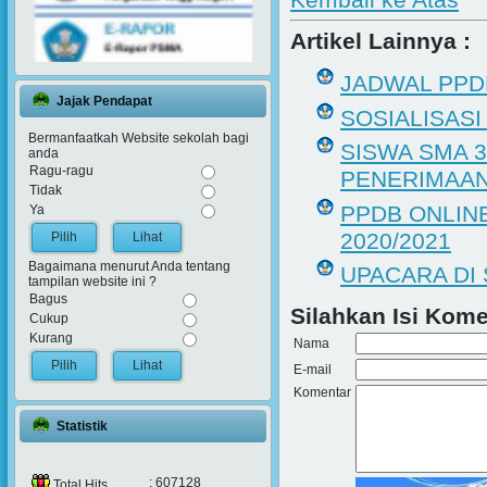
Artikel Lainnya :
JADWAL PPD
Jajak Pendapat
SOSIALISASI
Bermanfaatkah Website sekolah bagi
SISWA SMA 3
anda
Ragu-ragu
PENERIMAAN
Tidak
PPDB ONLIN
Ya
2020/2021
Lihat
Bagaimana menurut Anda tentang
UPACARA DI 
tampilan website ini ?
Bagus
Silahkan Isi Komen
Cukup
Kurang
Nama
Lihat
E-mail
Komentar
Statistik
: 607128
Total Hits