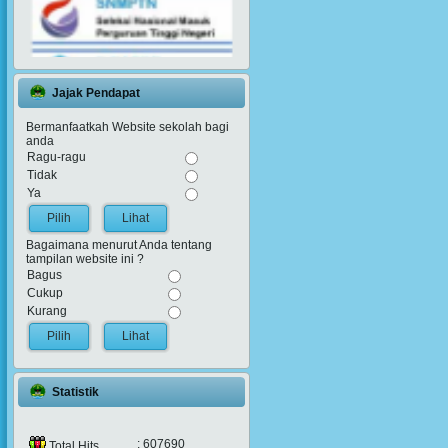
Jajak Pendapat
Bermanfaatkah Website sekolah bagi
anda
Ragu-ragu
Tidak
Ya
Lihat
Bagaimana menurut Anda tentang
tampilan website ini ?
Bagus
Cukup
Kurang
Lihat
Statistik
: 607690
Total Hits