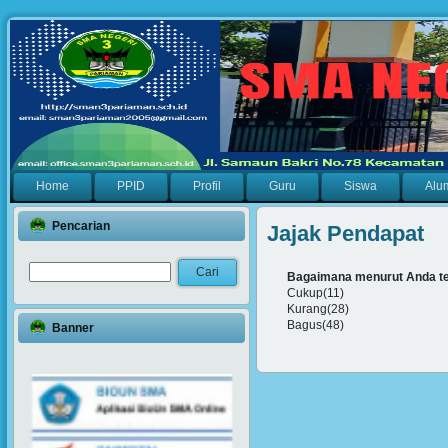
Home
PPID
Profil
Guru
Siswa
Alu
Pencarian
Jajak Pendapat
Bagaimana menurut Anda ten
Cukup(11)
Kurang(28)
Bagus(48)
Banner