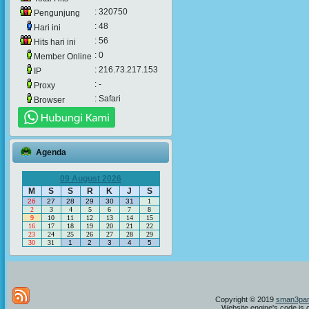
: 320750
Pengunjung
: 48
Hari ini
: 56
Hits hari ini
: 0
Member Online
: 216.73.217.153
IP
: -
Proxy
: Safari
Browser
Agenda
09 August 2026
M
S
S
R
K
J
S
26
27
28
29
30
31
1
2
3
4
5
6
7
8
9
10
11
12
13
14
15
16
17
18
19
20
21
22
23
24
25
26
27
28
29
30
31
1
2
3
4
5
Copyright © 2019
sman3par
Website engine's code is 