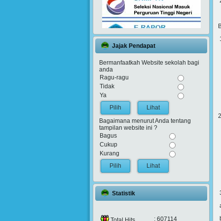
2
1
Jajak Pendapat
a
Bermanfaatkah Website sekolah bagi
b
anda
Ragu-ragu
Tidak
d
Ya
Lihat
2
Bagaimana menurut Anda tentang
tampilan website ini ?
a
Bagus
b
Cukup
Kurang
Lihat
d
3
Statistik
a
b
: 607114
Total Hits