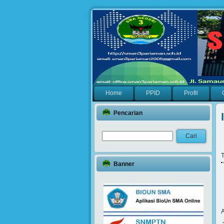
Home
PPID
Profil
Pencarian
T
Banner
A