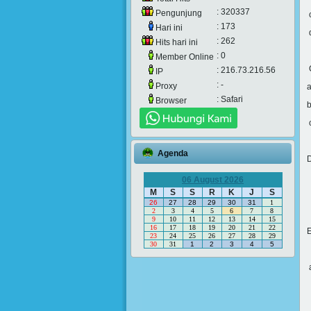
: 320337
Pengunjung
c
: 173
Hari ini
d
: 262
Hits hari ini
: 0
Member Online
: 216.73.216.56
IP
: -
Proxy
a
: Safari
Browser
c
Agenda
(
06 August 2026
M
S
S
R
K
J
S
26
27
28
29
30
31
1
2
3
4
5
6
7
8
9
10
11
12
13
14
15
16
17
18
19
20
21
22
E
23
24
25
26
27
28
29
30
31
1
2
3
4
5
a