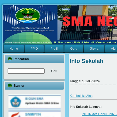
Home
PPID
Profil
Guru
Siswa
Alu
Pencarian
Info Sekolah
Tanggal : 02/05/2024
Banner
Kembali ke Atas
Info Sekolah Lainnya :
INFORMASI PPDB 2020