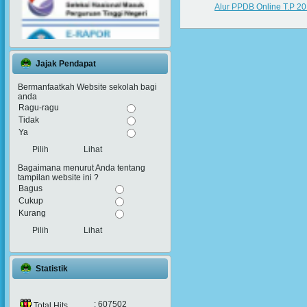
Alur PPDB Online T.P 2
Jajak Pendapat
Bermanfaatkah Website sekolah bagi
anda
Ragu-ragu
Tidak
Ya
Lihat
Bagaimana menurut Anda tentang
tampilan website ini ?
Bagus
Cukup
Kurang
Lihat
Statistik
: 607502
Total Hits