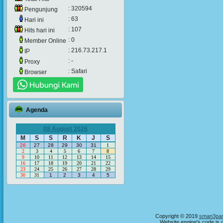
: 320594
Pengunjung
: 63
Hari ini
: 107
Hits hari ini
: 0
Member Online
: 216.73.217.1
IP
: -
Proxy
: Safari
Browser
Agenda
08 August 2026
M
S
S
R
K
J
S
26
27
28
29
30
31
1
2
3
4
5
6
7
8
9
10
11
12
13
14
15
16
17
18
19
20
21
22
23
24
25
26
27
28
29
30
31
1
2
3
4
5
Copyright © 2019
sman3par
Website engine's code is 