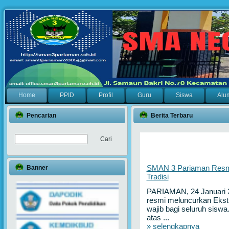
Home
PPID
Profil
Guru
Siswa
Alu
Pencarian
Berita Terbaru
Banner
SMAN 3 Pariaman Resmi 
Tradisi
PARIAMAN, 24 Januari 
resmi meluncurkan Ekstra
wajib bagi seluruh siswa
atas ...
» selengkapnya