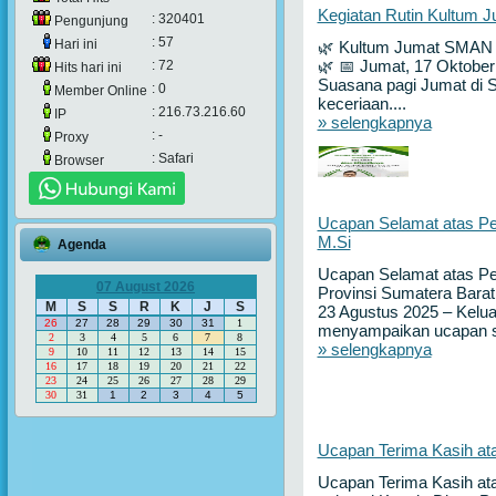
Kegiatan Rutin Kultum 
: 320401
Pengunjung
: 57
Hari ini
🌿 Kultum Jumat SMAN 
: 72
🌿 📅 Jumat, 17 Oktobe
Hits hari ini
Suasana pagi Jumat di 
: 0
Member Online
keceriaan....
: 216.73.216.60
IP
» selengkapnya
: -
Proxy
: Safari
Browser
Ucapan Selamat atas Pel
M.Si
Agenda
Ucapan Selamat atas Pe
07 August 2026
Provinsi Sumatera Barat
M
S
S
R
K
J
S
23 Agustus 2025 – Kelu
26
27
28
29
30
31
1
menyampaikan ucapan se
2
3
4
5
6
7
8
» selengkapnya
9
10
11
12
13
14
15
16
17
18
19
20
21
22
23
24
25
26
27
28
29
30
31
1
2
3
4
5
Ucapan Terima Kasih ata
Ucapan Terima Kasih ata