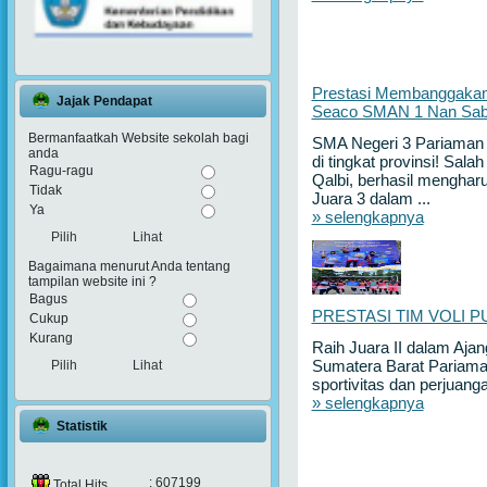
Prestasi Membanggakan: 
Jajak Pendapat
Seaco SMAN 1 Nan Saba
Bermanfaatkah Website sekolah bagi
SMA Negeri 3 Pariaman 
anda
di tingkat provinsi! Sala
Ragu-ragu
Qalbi, berhasil mengha
Tidak
Juara 3 dalam ...
Ya
» selengkapnya
Lihat
Bagaimana menurut Anda tentang
tampilan website ini ?
Bagus
PRESTASI TIM VOLI P
Cukup
Kurang
Raih Juara II dalam Ajan
Lihat
Sumatera Barat Pariam
sportivitas dan perjuanga
» selengkapnya
Statistik
: 607199
Total Hits