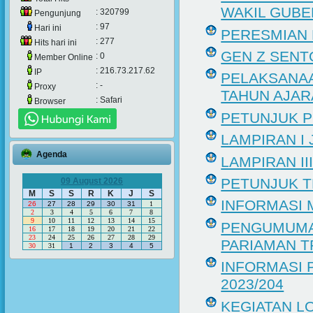
WAKIL GUB
: 320799
Pengunjung
: 97
Hari ini
PERESMIAN
: 277
Hits hari ini
GEN Z SENT
: 0
Member Online
: 216.73.217.62
IP
PELAKSANAA
: -
Proxy
TAHUN AJAR
: Safari
Browser
PETUNJUK P
LAMPIRAN I 
Agenda
LAMPIRAN II
PETUNJUK T
09 August 2026
M
S
S
R
K
J
S
INFORMASI 
26
27
28
29
30
31
1
2
3
4
5
6
7
8
9
10
11
12
13
14
15
PENGUMUMAN
16
17
18
19
20
21
22
23
24
25
26
27
28
29
PARIAMAN TP
30
31
1
2
3
4
5
INFORMASI
2023/204
KEGIATAN L