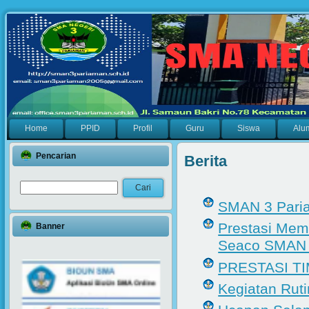
Home
PPID
Profil
Guru
Siswa
Alu
Pencarian
Berita
SMAN 3 Paria
Prestasi Mem
Banner
Seaco SMAN 1
PRESTASI TI
Kegiatan Rut