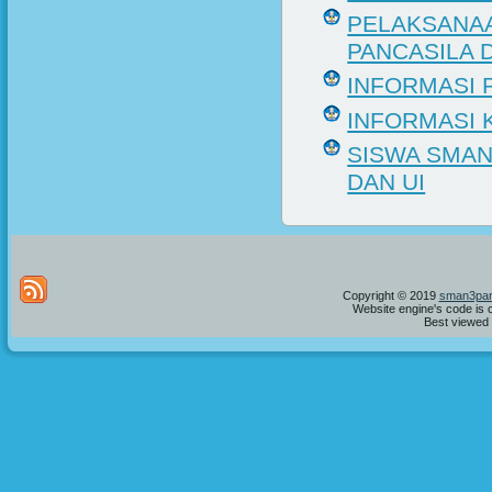
PELAKSANAA
PANCASILA 
INFORMASI 
INFORMASI 
SISWA SMAN
DAN UI
Copyright © 2019
sman3par
Website engine's code is 
Best viewed i