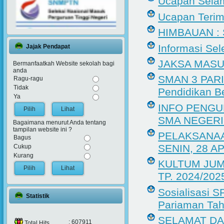
Ucapan Selama
Ucapan Terim
HIMBAUAN : 
Informasi Se
Jajak Pendapat
JAKSA MASU
Bermanfaatkah Website sekolah bagi
anda
SMAN 3 PAR
Ragu-ragu
Tidak
Pendidikan 
Ya
INFO PENGU
Lihat
SMA NEGERI
Bagaimana menurut Anda tentang
tampilan website ini ?
PELAKSANAA
Bagus
SENIN, 28 AP
Cukup
Kurang
KULTUM JUM’
Lihat
TP. 2024/202
Sosialisasi 
Statistik
Pariaman Ta
SELAMAT DA
: 607911
Total Hits