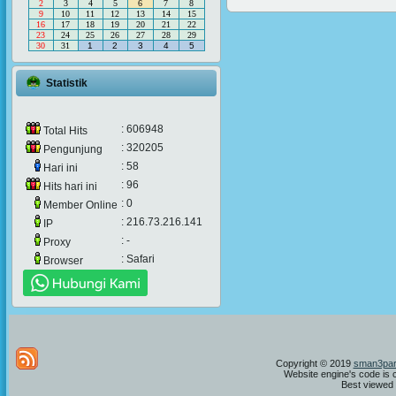
2
3
4
5
6
7
8
9
10
11
12
13
14
15
16
17
18
19
20
21
22
23
24
25
26
27
28
29
30
31
1
2
3
4
5
Statistik
: 606948
Total Hits
: 320205
Pengunjung
: 58
Hari ini
: 96
Hits hari ini
: 0
Member Online
: 216.73.216.141
IP
: -
Proxy
: Safari
Browser
Copyright © 2019
sman3par
Website engine's code is 
Best viewed i