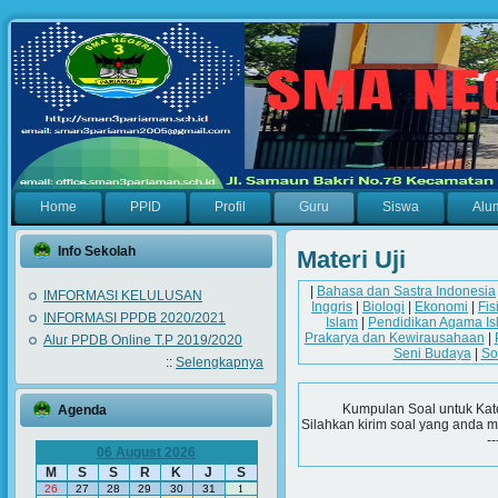
Home
PPID
Profil
Guru
Siswa
Alu
Info Sekolah
Materi Uji
|
Bahasa dan Sastra Indonesia
IMFORMASI KELULUSAN
Inggris
|
Biologi
|
Ekonomi
|
Fis
INFORMASI PPDB 2020/2021
Islam
|
Pendidikan Agama Is
Prakarya dan Kewirausahaan
|
Alur PPDB Online T.P 2019/2020
Seni Budaya
|
So
::
Selengkapnya
Kumpulan Soal untuk Kat
Agenda
Silahkan kirim soal yang anda m
--
06 August 2026
M
S
S
R
K
J
S
26
27
28
29
30
31
1